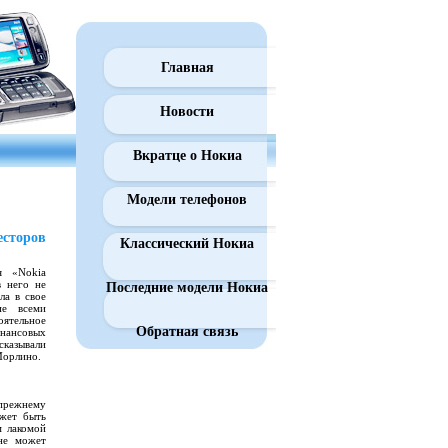
Главная
Новости
Вкратце о Нокиа
Модели телефонов
есторов
Классический Нокиа
я «Nokia
в него не
Последние модели Нокиа
ла в свое
ие всеми
ятельное
Обратная связь
инансовых
сказывали
Морлино.
-прежнему
ожет быть
м лакомой
не может