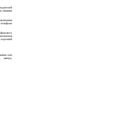
водителей
и связями
 компания
 телефоне
 финского
ановления
ь хороший
лиями они
… завтра,