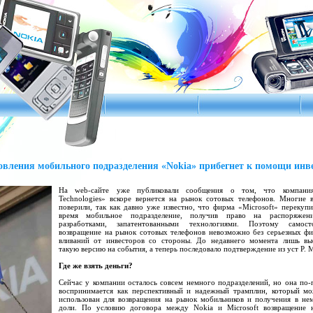
овления мобильного подразделения «Nokia» прибегнет к помощи инв
На web-сайте уже публиковали сообщения о том, что компани
Technologies» вскоре вернется на рынок сотовых телефонов. Многие 
поверили, так как давно уже известно, что фирма «Microsoft» перекупи
время мобильное подразделение, получив право на распоряжен
разработками, запатентованными технологиями. Поэтому самосто
возвращение на рынок сотовых телефонов невозможно без серьезных ф
вливаний от инвесторов со стороны. До недавнего момента лишь вы
такую версию на события, а теперь последовало подтверждение из уст Р. 
Где же взять деньги?
Сейчас у компании осталось совсем немного подразделений, но она по
воспринимается как перспективный и надежный трамплин, который м
использован для возвращения на рынок мобильников и получения в не
доли. По условию договора между Nokia и Microsoft возвращение 