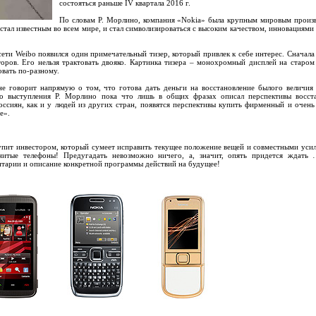
состояться раньше IV квартала 2016 г.
По словам Р. Морлино, компания «Nokia» была крупным мировым произ
 стал известным во всем мире, и стал символизироваться с высоким качеством, инновациями 
сети Weibo появился один примечательный тизер, который привлек к себе интерес. Сначала
торов. Его нельзя трактовать двояко. Картинка тизера – монохромный дисплей на старом
вать по-разному.
е говорит напрямую о том, что готова дать деньги на восстановление былого величия
го выступления Р. Морлино пока что лишь в общих фразах описал перспективы восст
оссиян, как и у людей из других стран, появятся перспективы купить фирменный и очен
e».
упит инвестором, который сумеет исправить текущее положение вещей и совместными уси
итые телефоны! Предугадать невозможно ничего, а, значит, опять придется ждать 
нтарии и описание конкретной программы действий на будущее!