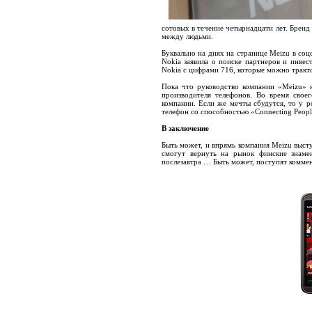
сотовых в течение четырнадцати лет. Бренд
между людьми.
Буквально на днях на странице Meizu в соц
Nokia заявила о поиске партнеров и инвес
Nokia с цифрами 716, которые можно тракто
Пока что руководство компании «Meizu» н
производителя телефонов. Во время свое
компании. Если же мечты сбудутся, то у р
телефон со способностью «Connecting Peopl
В заключение
Быть может, и впрямь компания Meizu выст
смогут вернуть на рынок финские знамен
послезавтра … Быть может, поступят комме