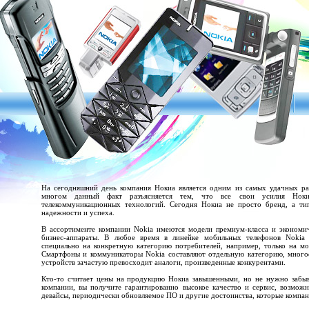
На сегодняшний день компания Нокиа является одним из самых удачных ра
многом данный факт разъясняется тем, что все свои усилия Нокиа
телекоммуникационных технологий. Сегодня Нокиа не просто бренд, а ти
надежности и успеха.
В ассортименте компании Nokia имеются модели премиум-класса и эконом
бизнес-аппараты. В любое время в линейке мобильных телефонов Nokia 
специально на конкретную категорию потребителей, например, только на 
Смартфоны и коммуникаторы Nokia составляют отдельную категорию, много
устройств зачастую превосходит аналоги, произведенные конкурентами.
Кто-то считает цены на продукцию Нокиа завышенными, но не нужно забыв
компании, вы получите гарантированно высокое качество и сервис, возмож
девайсы, периодически обновляемое ПО и другие достоинства, которые компан