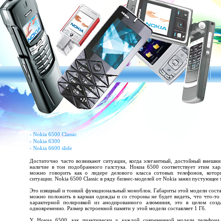
-
Nokia 6500 Classic
-
Nokia 6300
-
Nokia 6600 slide
Достаточно часто возникают ситуации, когда элегантный, достойный внешни
наличие в тон подобранного галстука. Нокиа 6500 соответствует этим хара
можно говорить как о лидере делового класса сотовых телефонов, кот
ситуации. Nokia 6500 Classic в ряду бизнес-моделей от Nokia занял пустующее 
Это изящный и тонкий функциональный моноблок. Габариты этой модели соста
можно положить в карман одежды и со стороны не будет видеть, что что-то 
характерной полировкой из анодированного алюминия, это в целом соз
одновременно. Размер встроенной памяти у этой модели составляет 1 Гб.
У Нокиа 6500, как практически у каждой современной модели телефона,