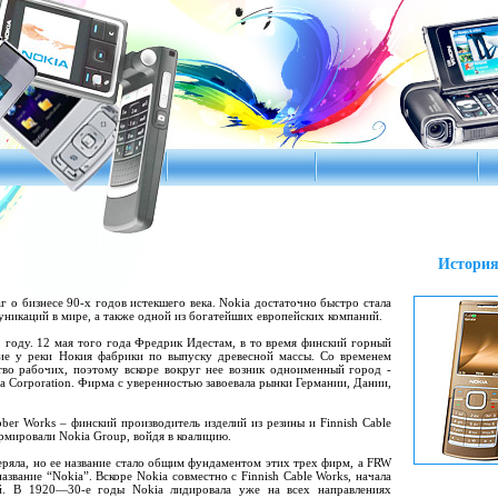
История
г о бизнесе 90-x годов истекшего века. Nokia достаточно быстро стала
уникаций в мире, а также одной из богатейших европейских компаний.
 году. 12 мая того года Фредрик Идестам, в то время финский горный
ние у реки Нокия фабрики по выпуску древесной массы. Со временем
тво рабочих, поэтому вскоре вокруг нее возник одноименный город -
ia Corporation. Фирма с уверенностью завоевала рынки Германии, Дании,
bber Works – финский производитель изделий из резины и Finnish Cable
рмировали Nokia Group, войдя в коалицию.
ряла, но ее название стало общим фундаментом этих трех фирм, а FRW
название “Nokia”. Вскоре Nokia совместно с Finnish Cable Works, начала
ий. В 1920—30-е годы Nokia лидировала уже на всех направлениях