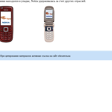
мики находился в упадке, Nokia удерживалась за счет других отраслей.
 При цитировании материалов активная ссылка на сайт обязательна