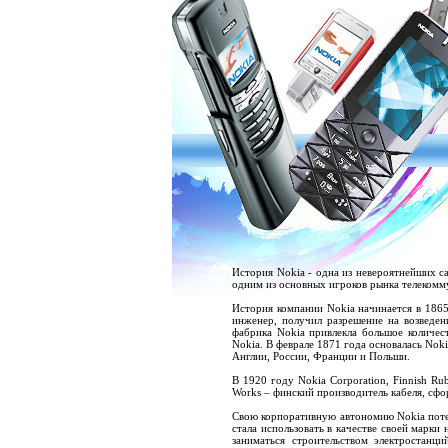
История Nokia - одна из невероятнейших са
одним из основных игроков рынка телекомм
История компании Nokia начинается в 1865
инженер, получил разрешение на возведе
фабрика Nokia привлекла большое количес
Nokia. В феврале 1871 года основалась Nok
Англии, России, Франции и Польши.
В 1920 году Nokia Corporation, Finnish Ru
Works – финский производитель кабеля, сфо
Свою корпоративную автономию Nokia поте
стала использовать в качестве своей марки 
заниматься строительством электростанц