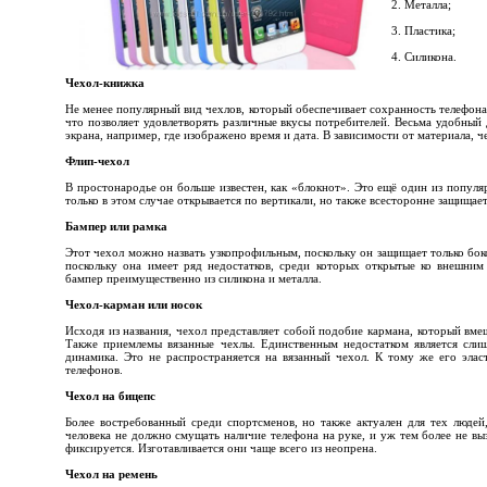
2. Металла;
3. Пластика;
4. Силикона.
Чехол-книжка
Не менее популярный вид чехлов, который обеспечивает сохранность телефона 
что позволяет удовлетворять различные вкусы потребителей. Весьма удобный
экрана, например, где изображено время и дата. В зависимости от материала, 
Флип-чехол
В простонародье он больше известен, как «блокнот». Это ещё один из попул
только в этом случае открывается по вертикали, но также всесторонне защищае
Бампер или рамка
Этот чехол можно назвать узкопрофильным, поскольку он защищает только бок
поскольку она имеет ряд недостатков, среди которых открытые ко внешним 
бампер преимущественно из силикона и металла.
Чехол-карман или носок
Исходя из названия, чехол представляет собой подобие кармана, который вме
Также приемлемы вязанные чехлы. Единственным недостатком является слиш
динамика. Это не распространяется на вязанный чехол. К тому же его элас
телефонов.
Чехол на бицепс
Более востребованный среди спортсменов, но также актуален для тех людей
человека не должно смущать наличие телефона на руке, и уж тем более не вы
фиксируется. Изготавливается они чаще всего из неопрена.
Чехол на ремень