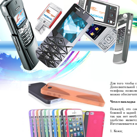
Для того чтобы с
Дополнительной з
телефона позвол
можно обеспечить 
Чехол-накладка
Пожалуй, это са
боковой и задней
так как нет нео
удобство являет
Изготавливается н
1. Кожи;