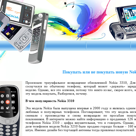
Покупать или не покупать новую Nok
Произошло триумфальное возвращение обновленной Nokia 3310, Для 
соскучился по обычному телефону, который может «держать» заряд
неделю. Однако, все это иллюзия, потому что никто из вас, скорее всего, 
эту модель покупать, Разберемся, почему.
В чем популярность Nokia 3310
Эта модель Nokia была выпущена впервые в 2000 году и являлась одним
любимых и популярных телефонов. Поговаривают, что эту модель неск
снимали с производства и снова возвращали по просьбам покуп
поклонников. В интернете можно найти информацию о проданных 126 
телефонов Nokia 3310 – цифра внушительная, что и говорить. Однако,
деле телефонов модели Nokia 3210 было продано гораздо больше – 160 
штук. Именно дизайн без торчащей антенны тогда привлекал покупателей.