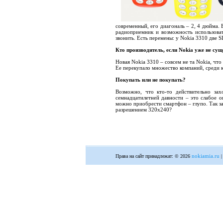
современный, его диагональ – 2, 4 дюйма. 
радиоприемник и возможность использоват
звонить. Есть перемены: у Nokia 3310 две S
Кто производитель, если Nokia уже не сущ
Новая Nokia 3310 – совсем не та Nokia, чт
Ее перекупало множество компаний, среди к
Покупать или не покупать?
Возможно, что кто-то действительно за
семнадцатилетней давности – это слабое о
можно приобрести смартфон – глупо. Так за
разрешением 320х240?
nokiamia.ru
Права на сайт принадлежат: © 2026
|