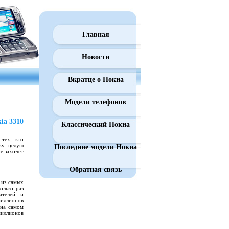
Главная
Новости
Вкратце о Нокиа
Модели телефонов
ia 3310
Классический Нокиа
тех, кто
ку целую
Последние модели Нокиа
не захочет
Обратная связь
 из самых
олько раз
ателей и
миллионов
 на самом
миллионов