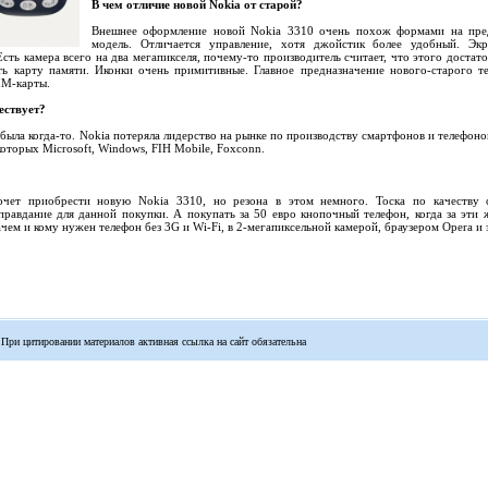
В чем отличие новой Nokia от старой?
Внешнее оформление новой Nokia 3310 очень похож формами на пр
модель. Отличается управление, хотя джойстик более удобный. Экр
Есть камера всего на два мегапикселя, почему-то производитель считает, что этого достато
ь карту памяти. Иконки очень примитивные. Главное предназначение нового-старого т
IM-карты.
ествует?
о была когда-то. Nokia потеряла лидерство на рынке по производству смартфонов и телефоно
оторых Miсrosoft, Windows, FIH Mobile, Foxconn.
хочет приобрести новую Nokia 3310, но резона в этом немного. Тоска по качеству
правдание для данной покупки. А покупать за 50 евро кнопочный телефон, когда за эти 
чем и кому нужен телефон без 3G и Wi-Fi, в 2-мегапиксельной камерой, браузером Opera и 
 При цитировании материалов активная ссылка на сайт обязательна