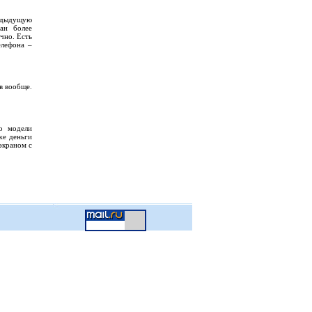
едыдущую
ан более
чно. Есть
елефона –
в вообще.
 о модели
же деньги
экраном с