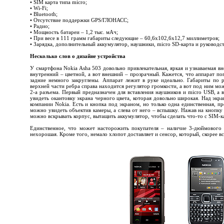
• SIM карта типа micro;
• Wi-Fi;
• Bluetooth;
• Отсутствие поддержки GPS/ГЛОНАСС;
• Радио;
• Мощность батареи – 1,2 тыс. мАч;
• При весе в 111 грамм габариты следующие – 60,6х102,6х12,7 миллиметров;
• Зарядка, дополнительный аккумулятор, наушники, micro SD-карта и руководст
Несколько слов о дизайне устройства
У смартфона Nokia Asha 503 довольно привлекательная, яркая и узнаваемая вн
внутренний – цветной, а вот внешний – прозрачный. Кажется, что аппарат поп
задние немного закруглены. Аппарат лежит в руке идеально. Габариты по 
верхней части ребра справа находится регулятор громкости, а вот под ним мо
2-а разъема. Первый предназначен для вставления наушников и micro USB, а
увидеть окантовку экрана черного цвета, которая довольно широкая. Над экр
компании Nokia. Есть и кнопка под экраном, но только одна единственная, п
можно увидеть объектив камеры, а слева от него – вспышку. Нажав на кнопку
можно вскрывать корпус, вытащить аккумулятор, чтобы сделать что-то с SIM-к
Единственное, что может насторожить покупателя – наличие 3-дюймового 
нехорошая. Кроме того, немало хлопот доставляет и сенсор, который, скорее в