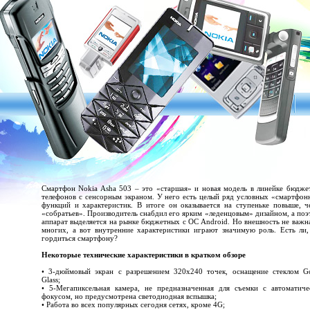
Смартфон Nokia Asha 503 – это «старшая» и новая модель в линейке бюдже
телефонов с сенсорным экраном. У него есть целый ряд условных «смартфо
функций и характеристик. В итоге он оказывается на ступеньке повыше, ч
«собратьев». Производитель снабдил его ярким «леденцовым» дизайном, а по
аппарат выделяется на рынке бюджетных с ОС Android. Но внешность не важн
многих, а вот внутренние характеристики играют значимую роль. Есть ли,
гордиться смартфону?
Некоторые технические характеристики в кратком обзоре
• 3-дюймовый экран с разрешением 320х240 точек, оснащение стеклом Gor
Glass;
• 5-Мегапиксельная камера, не предназначенная для съемки с автоматиче
фокусом, но предусмотрена светодиодная вспышка;
• Работа во всех популярных сегодня сетях, кроме 4G;