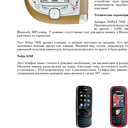
устройство стало тре
коммуникатор приобрет
девушкам!
Технические характери
Аппарат NOKIA 7600 – 
Производитель предусм
во цветов – 4,096 ты
Bluetooth, MP3-плеер. У новинки отсутствовал слот для карты памяти, а Bluet
разговора по гарнитуре.
Тест Nokia 7600 прошел успешно, и аппарат поступил на продажу. Его при
напоминал нежный цветок или плюшку. Внешний вид, кстати, понравился о
нареканий получила клавиатура, которая располагалась по кругу и была крайне
Nokia 6260
Этот телефон также считается довольно необычным, так как выполнен в раскл
Объектив камеры располагался на торце, благодаря чему достигалось удобс
установлена с VGA-разрешением, а не 1-мегапиксельная. Телефон был заявлен
специальная рекламная кампания, выполненная в «агент 007 стиле».