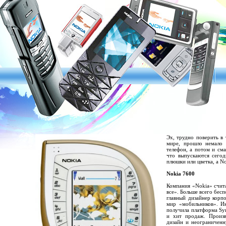
Эх, трудно поверить в
мире, прошло немало 
телефон, а потом и см
что выпускаются сегод
плюшки или цветка, а N
Nokia 7600
Компания «Nokia» счита
все». Больше всего бесп
главный дизайнер корп
мир «мобильников». Ин
получила платформа Sym
и хит продаж. Произв
дизайн и неограниченн