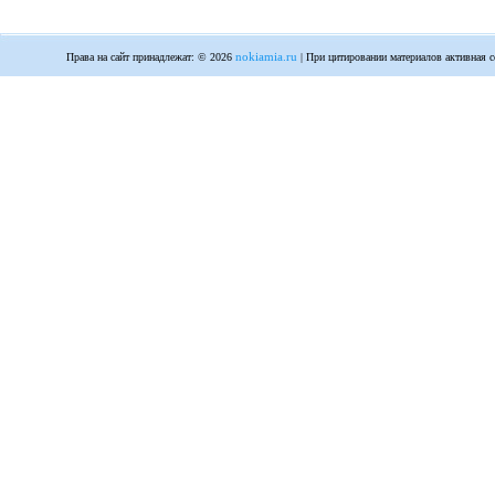
nokiamia.ru
Права на сайт принадлежат: © 2026
| При цитировании материалов активная с