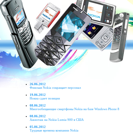
26.06.2012
Финская Nokia сокращает персонал
19.06.2012
Нокиа сдает позиции
08.06.2012
Многообещающие смартфоны Nokia на базе Windows Phone 8
08.06.2012
Ажиотаж на Nokia Lumia 900 в США
05.06.2012
Трудные времена компании Nokia