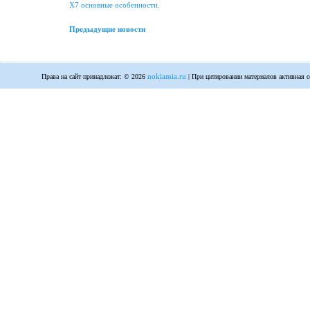
X7 основные особенности.
Предыдущие новости
nokiamia.ru
Права на сайт принадлежат: © 2026
| При цитировании материалов активная с