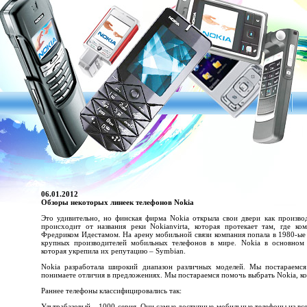
06.01.2012
Обзоры некоторых линеек телефонов Nokia
Это удивительно, но финская фирма Nokia открыла свои двери как произво
происходит от названия реки Nokianvirta, которая протекает там, где ко
Фредриком Идестамом. На арену мобильной связи компания попала в 1980-ые 
крупных производителей мобильных телефонов в мире. Nokia в основном 
которая укрепила их репутацию – Symbian.
Nokia разработала широкий диапазон различных моделей. Мы постараемся
понимаете отличия в предложениях. Мы постараемся помочь выбрать Nokia, к
Раннее телефоны классифицировались так:
Ультрабазовый – 1000 серия. Они самые доступные мобильные телефоны из все