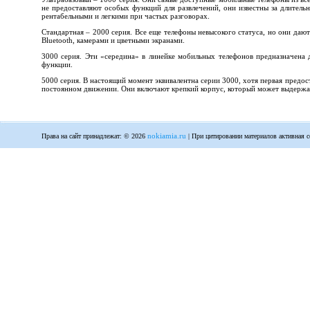
не предоставляют особых функций для развлечений, они известны за длительн
рентабельными и легкими при частых разговорах.
Стандартная – 2000 серия. Все еще телефоны невысокого статуса, но они да
Bluetooth, камерами и цветными экранами.
3000 серия. Эти «середина» в линейке мобильных телефонов предназначена 
функции.
5000 серия. В настоящий момент эквивалентна серии 3000, хотя первая предо
постоянном движении. Они включают крепкий корпус, который может выдержат
nokiamia.ru
Права на сайт принадлежат: © 2026
| При цитировании материалов активная с