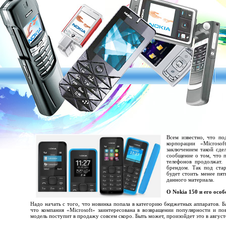
Всем известно, что по
корпорации «Microso
заключением такой сде
сообщение о том, что 
телефонов продолжат. 
брендом. Так под ста
будет стоить менее пя
данного материала.
О Nokia 150 и его осо
Надо начать с того, что новинка попала в категорию бюджетных аппаратов. Ба
что компания «Microsoft» заинтересована в возвращении популярности и п
модель поступит в продажу совсем скоро. Быть может, произойдет это в август