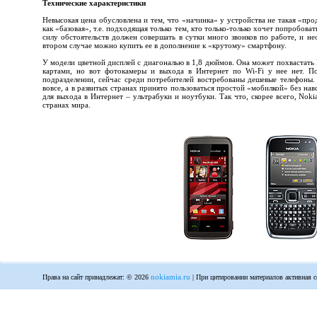
Технические характеристики
Невысокая цена обусловлена и тем, что «начинка» у устройства не такая «про
как «базовая», т.е. подходящая только тем, кто только-только хочет попробоват
силу обстоятельств должен совершать в сутки много звонков по работе, и н
втором случае можно купить ее в дополнение к «крутому» смартфону.
У модели цветной дисплей с диагональю в 1,8 дюймов. Она может похвастать
картами, но вот фотокамеры и выхода в Интернет по Wi-Fi у нее нет. По
подразделении, сейчас среди потребителей востребованы дешевые телефоны. 
вовсе, а в развитых странах принято пользоваться простой «мобилкой» без нав
для выхода в Интернет – ультрабуки и ноутбуки. Так что, скорее всего, Noki
странах мира.
nokiamia.ru
Права на сайт принадлежат: © 2026
| При цитировании материалов активная с