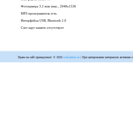
Фотокамера 3.2 млн пикс., 2048x1536
MP3-проигрыватель есть
Интерфейсы USB, Bluetooth 2.0
Слот карт памяти отсутствует
nokiamia.ru
Права на сайт принадлежат: © 2026
| При цитировании материалов активная с