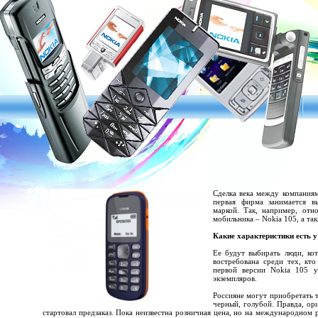
Сделка века между компаниям
первая фирма занимается в
маркой. Так, например, отн
мобильника – Nokia 105, а так
Какие характеристики есть у
Ее будут выбирать люди, ко
востребована среди тех, кт
первой версии Nokia 105 
экземпляров.
Россияне могут приобретать т
черный, голубой. Правда, ор
стартовал предзаказ. Пока неизвестна розничная цена, но на международном р