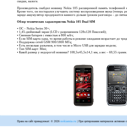
скидки, налоги.
Производитель снабдил новинку Nokia 105 расширенной память телефонной кни
Кроме того, он постарался улучшить систему воспроизведения звука (теперь р
заряде аккумулятор продержится намного дольше (режим разговора – до пятнад
Обзор технических характеристик Nokia 105 Dual SIM
• ОС – Nokia Series 30+;
• 1,45-дюймовый экран (LCD с разрешением 128х128 Пикселей);
• Сменная батарея с емкостью в 800 мАч;
• Если SIM-карта одна, то время работы в режиме ожидания возрастает до трид
• Поддержка сетей GSM 900/1800 МГц;
• Есть несколько разъемов, в том числе и Micro USB для зарядки модели;
• Тип SIM-карт: Mini;
• Какой размер у недорогой новинки? 108,5х45,5х14,1 мм, а вес – 69,55 грамм.
nokiamia.ru
Права на сайт принадлежат: © 2026
| При цитировании материалов активная с