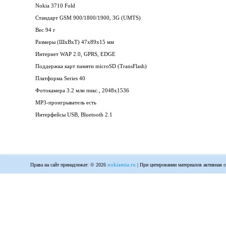
Nokia 3710 Fold
Стандарт GSM 900/1800/1900, 3G (UMTS)
Вес 94 г
Размеры (ШxВxТ) 47x89x15 мм
Интернет WAP 2.0, GPRS, EDGE
Поддержка карт памяти microSD (TransFlash)
Платформа Series 40
Фотокамера 3.2 млн пикс., 2048x1536
MP3-проигрыватель есть
Интерфейсы USB, Bluetooth 2.1
nokiamia.ru
Права на сайт принадлежат: © 2026
| При цитировании материалов активная с