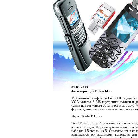
07.03.2013
Java игры для Nokia 6600
Мобильный телефон Nokia 6600 поддержив
VGA камеры, 6 МБ внутренней памяти и до
также поддерживает Java игры в формате J
формате, многие из них можно найти на ст
Игра «Blade Trinity»
Эта 3D-игра разрабатывалась специально 
«Blade Trinity». Игра заслужила много пох
набрала 4,5 звезды из 5. Смыслом игры яв
защищается от вампиров, используя дл