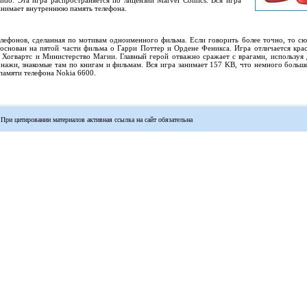
ndo. Эта игра распространяется по лицензии Marvel Comics. Вся игра
 занимает внутреннюю память телефона.
елефонов, сделанная по мотивам одноименного фильма. Если говорить более точно, то с
основан на пятой части фильма о Гарри Поттер и Ордене Феникса. Игра отличается кра
 Хогвартс и Министерство Магии. Главный герой отважно сражает с врагами, используя 
онажи, знакомые там по книгам и фильмам. Вся игра занимает 157 KB, что немного больше
памяти телефона Nokia 6600.
 При цитировании материалов активная ссылка на сайт обязательна