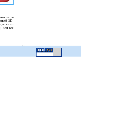
южет игры
сивой 3D-
для этого
, чем все