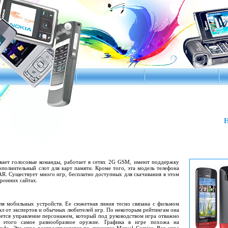
Н
ает голосовые команды, работает в сетях 2G GSM, имеют поддержку
полнительный слот для карт памяти. Кроме того, эта модель телефона
AR. Существует много игр, бесплатно доступных для скачивания в этом
оронних сайтах.
для мобильных устройств. Ее сюжетная линия тесно связана с фильмом
вал от экспертов и обычных любителей игр. По некоторым рейтингам она
ляется управление персонажем, который под руководством игра отважно
я этого самое разнообразное оружие. Графика в игре похожа на