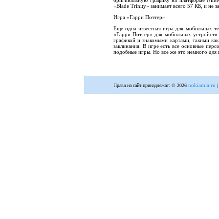
оригинальную графику на платформе Ninte
«Blade Trinity» занимает всего 57 КБ, и не
Игра «Гарри Поттер»
Еще одна известная игра для мобильных т
«Гарри Поттер» для мобильных устройств 
графикой и знакомыми картами, такими как
заклинания. В игре есть все основные перс
подобные игры. Но все же это немного для 
nokiamia.ru
Права на сайт принадлежат: © 2026
|