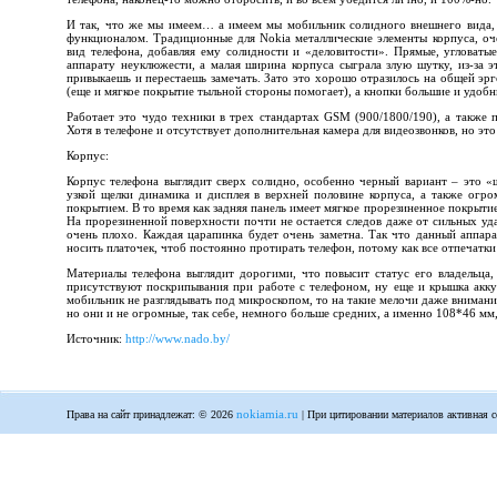
И так, что же мы имеем… а имеем мы мобильник солидного внешнего вида,
функционалом. Традиционные для Nokia металлические элементы корпуса, оч
вид телефона, добавляя ему солидности и «деловитости». Прямые, угловатые
аппарату неуклюжести, а малая ширина корпуса сыграла злую шутку, из-за 
привыкаешь и перестаешь замечать. Зато это хорошо отразилось на общей эрг
(еще и мягкое покрытие тыльной стороны помогает), а кнопки большие и удобны
Работает это чудо техники в трех стандартах GSM (900/1800/190), а также
Хотя в телефоне и отсутствует дополнительная камера для видеозвонков, но это
Корпус:
Корпус телефона выглядит сверх солидно, особенно черный вариант – это «ш
узкой щелки динамика и дисплея в верхней половине корпуса, а также огро
покрытием. В то время как задняя панель имеет мягкое прорезиненное покрыти
На прорезиненной поверхности почти не остается следов даже от сильных уда
очень плохо. Каждая царапинка будет очень заметна. Так что данный аппар
носить платочек, чтоб постоянно протирать телефон, потому как все отпечатки
Материалы телефона выглядит дорогими, что повысит статус его владельца, 
присутствуют поскрипывания при работе с телефоном, ну еще и крышка акку
мобильник не разглядывать под микроскопом, то на такие мелочи даже вниман
но они и не огромные, так себе, немного больше средних, а именно 108*46 мм,
Источник:
http://www.nado.by/
nokiamia.ru
Права на сайт принадлежат: © 2026
| При цитировании материалов активная с