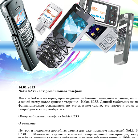
14.01.2013
Nokia 6233 - обзор мобильного телефона
Фанаты Nokia в восторге, производители мобильных телефонов в панике, моб
а виной всему новое финское творение– Nokia 6233. Данный мобильник не м
функциональным оснащением, но что ж в нем такого, что влечет к этому а
попробуем в этом разобраться
Обзор мобильного телефона Nokia 6233
О телефоне:
Ну, вот и подоспела достойная замена для уже порядком надоевшей Nokia 
6230 i . Множество слухов и всяческой непроверенной информации, кото
телефона, наконец-то можно отбросить, и во всем убедится лично, и 100%-но.