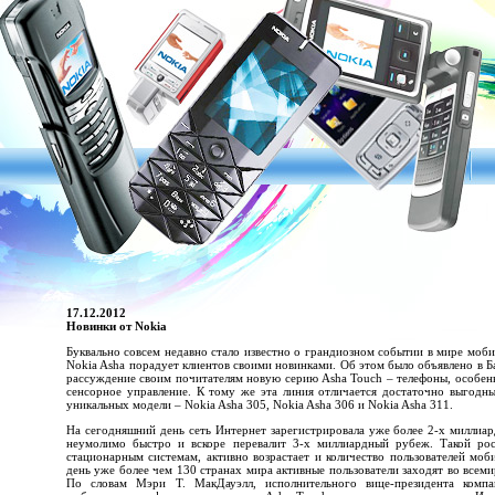
17.12.2012
Новинки от Nokia
Буквально совсем недавно стало известно о грандиозном событии в мире моби
Nokia Asha порадует клиентов своими новинками. Об этом было объявлено в Ба
рассуждение своим почитателям новую серию Asha Touch – телефоны, особен
сенсорное управление. К тому же эта линия отличается достаточно выгодн
уникальных модели – Nokia Asha 305, Nokia Asha 306 и Nokia Asha 311.
На сегодняшний день сеть Интернет зарегистрировала уже более 2-х миллиард
неумолимо быстро и вскоре перевалит 3-х миллиардный рубеж. Такой рос
стационарным системам, активно возрастает и количество пользователей мо
день уже более чем 130 странах мира активные пользователи заходят во всем
По словам Мэри Т. МакДауэлл, исполнительного вице-президента комп