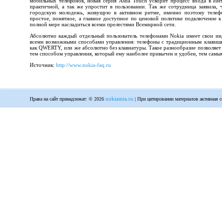
мобильных телефонов, новая серия Asha Touch ускорит процесс входа в Инт
практичной, а так же упростит в пользовании. Так же сотрудница заявила,
городскую молодежь, живущую в активном ритме, именно поэтому телеф
простое, понятное, а главное доступное по ценовой политике подключение к
полной мере насладиться всеми прелестями Всемирной сети.
Абсолютно каждый отдельный пользователь телефонами Nokia имеет свои и
всеми возможными способами управления: телефоны с традиционным клавишн
как QWERTY, или же абсолютно без клавиатуры. Такое разнообразие позволяет
тем способом управления, который ему наиболее привычен и удобен, тем самы
Источник:
http://www.nokia-faq.ru
nokiamia.ru
Права на сайт принадлежат: © 2026
| При цитировании материалов активная с