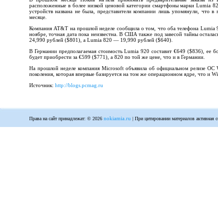
расположенные в более низкой ценовой категории смартфоны марки Lumia 82
устройств названа не была, представители компании лишь упомянули, что в
месяце.
Компания AT&T на прошлой неделе сообщила о том, что оба телефона Lumia 9
ноябре, точная дата пока неизвестна. В США также под завесой тайны остала
24,990 рублей ($801), а Lumia 820 — 19,990 рублей ($640).
В Германии предполагаемая стоимость Lumia 920 составит €649 ($836), ее 
будет приобрести за €599 ($771), а 820 по той же цене, что и в Германии.
На прошлой неделе компания Microsoft объявила об официальном релизе ОС 
поколения, которая впервые базируется на том же операционном ядре, что и Wi
Источник:
http://blogs.pcmag.ru
nokiamia.ru
Права на сайт принадлежат: © 2026
| При цитировании материалов активная с