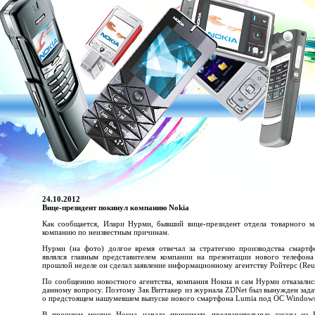
24.10.2012
Вице-президент покинул компанию Nokia
Как сообщается, Илари Нурми, бывший вице-президент отдела товарного м
компанию по неизвестным причинам.
Нурми (на фото) долгое время отвечал за стратегию производства смарт
являлся главным представителем компании на презентации нового телефо
прошлой неделе он сделал заявление информационному агентству Ройтерс (Reute
По сообщению новостного агентства, компания Нокиа и сам Нурми отказалис
данному вопросу. Поэтому Зак Виттакер из журнала ZDNet был вынужден задат
о предстоящем нашумевшем выпуске нового смартфона Lumia под ОС Windows 8
В прошлом месяце Нокиа начала принимать предварительные заказы из 