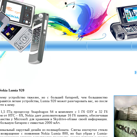
Н
Nokia Lumia 920
чему устройство тяжелее, но с большей батареей, чем большинство
равятся легкие устройства, Lumia 920 может разочаровать вас, но после
те к нему.
 1,5 ГГц процессор Snapdragon S4 в комплекте с 1 Гб ОЗУ и 32 Гб
ом от HTC – 8X, Nokia дает дополнительные 16 Гб памяти, обеспечивая
анства у Microsoft для хранения в Skydrive-облаке своей информации.
 большую батарею с емкостью 2000 мАч.
икальный округлый дизайн из поликарбоната. Слегка изогнутое стекло
 возвращение с появления Nokia Lumia 800, но был убран у Lumia-