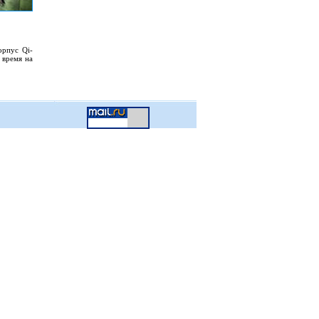
орпус Qi-
 время на