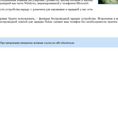
соединенная клавиша регулировки громкости, кнопка питания и кнопка
ункцией как часть Windows, лицензированной у телефонов Microsoft.
ти устройства наряду с разъемом для наушников и зарядкой у вас есть
няка будете использовать, - функция беспроводной зарядки устройства. Встроенная в к
 беспроводной плитой для зарядки Nokia оживит ваш телефон без необходимости тратить
 При цитировании материалов активная ссылка на сайт обязательна