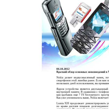
04.10.2012
Краткий обзор основных нововведений в 
Nokia делает недвусмысленный намек, по
смартфонов этой линейки ранее. Если вам н
нескольких дней использования, вы привыкне
Ядром устройства является двухъядерный
внутренней памяти. В сравнении с телефон
вам вдобавок еще 7 Гб бесплатного простр
Как уже упоминалось выше, Nokia включает
Lumia 920 продолжает демонстрировать ун
по краям дисплея показали долгожданное