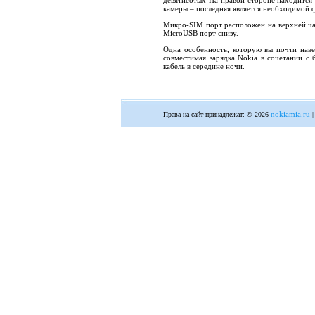
девятисотых На правой стороне находится 
камеры – последняя является необходимой ф
Микро-SIM порт расположен на верхней час
MicroUSB порт снизу.
Одна особенность, которую вы почти навер
совместимая зарядка Nokia в сочетании с
кабель в середине ночи.
nokiamia.ru
Права на сайт принадлежат: © 2026
|