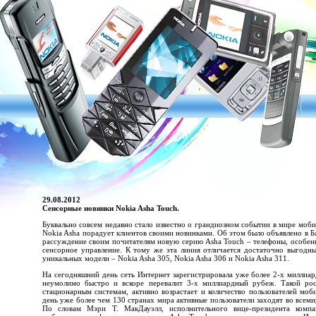
29.08.2012
Сенсорные новинки Nokia Asha Touch.
Буквально совсем недавно стало известно о грандиозном событии в мире моби
Nokia Asha порадует клиентов своими новинками. Об этом было объявлено в Ба
рассуждение своим почитателям новую серию Asha Touch – телефоны, особен
сенсорное управление. К тому же эта линия отличается достаточно выгодн
уникальных модели – Nokia Asha 305, Nokia Asha 306 и Nokia Asha 311.
На сегодняшний день сеть Интернет зарегистрировала уже более 2-х миллиард
неумолимо быстро и вскоре перевалит 3-х миллиардный рубеж. Такой рос
стационарным системам, активно возрастает и количество пользователей мо
день уже более чем 130 странах мира активные пользователи заходят во всем
По словам Мэри Т. МакДауэлл, исполнительного вице-президента комп