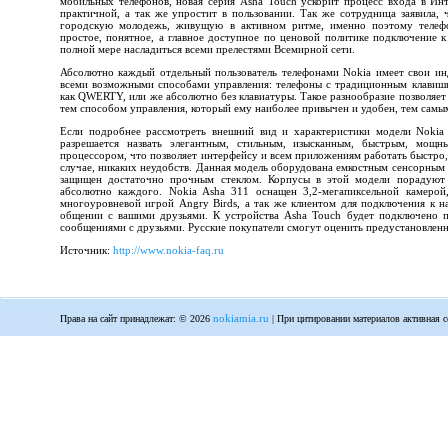
мобильных телефонов, новая серия Asha Touch ускорит процесс входа в Инт
практичной, а так же упростит в пользовании. Так же сотрудница заявила,
городскую молодежь, живущую в активном ритме, именно поэтому телеф
простое, понятное, а главное доступное по ценовой политике подключение к
полной мере насладиться всеми прелестями Всемирной сети.
Абсолютно каждый отдельный пользователь телефонами Nokia имеет свои и
всеми возможными способами управления: телефоны с традиционным клавишн
как QWERTY, или же абсолютно без клавиатуры. Такое разнообразие позволяет
тем способом управления, который ему наиболее привычен и удобен, тем самы
Если подробнее рассмотреть внешний вид и характеристики модели Nokia
разрешается назвать элегантным, стильным, изысканным, быстрым, мощ
процессором, что позволяет интерфейсу и всем приложениям работать быстро,
случае, никаких неудобств. Данная модель оборудована емкостным сенсорным 
защищен достаточно прочным стеклом. Корпусы в этой модели порадуют 
абсолютно каждого. Nokia Asha 311 оснащен 3,2-мегапиксельной камерой,
многоуровневой игрой Angry Birds, а так же клиентом для подключения к н
общении с вашими друзьями. К устройства Asha Touch будет подключено 
сообщениями с друзьями. Русские покупатели смогут оценить предустановленн
Источник:
http://www.nokia-faq.ru
nokiamia.ru
Права на сайт принадлежат: © 2026
| При цитировании материалов активная с