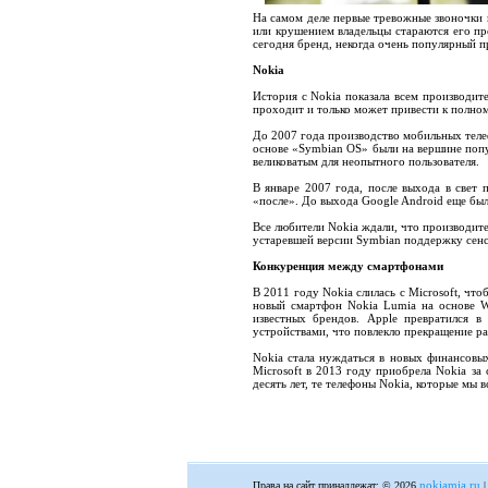
На самом деле первые тревожные звоночки 
или крушением владельцы стараются его п
сегодня бренд, некогда очень популярный п
Nokia
История с Nokia показала всем производите
проходит и только может привести к полно
До 2007 года производство мобильных телеф
основе «Symbian OS» были на вершине попу
великоватым для неопытного пользователя.
В январе 2007 года, после выхода в свет 
«после». До выхода Google Android еще был
Все любители Nokia ждали, что производите
устаревшей версии Symbian поддержку сенс
Конкуренция между смартфонами
В 2011 году Nokia слилась с Microsoft, чт
новый смартфон Nokia Lumia на основе W
известных брендов. Apple превратился 
устройствами, что повлекло прекращение р
Nokia стала нуждаться в новых финансовых
Microsoft в 2013 году приобрела Nokia за
десять лет, те телефоны Nokia, которые мы 
nokiamia.ru
Права на сайт принадлежат: © 2026
|