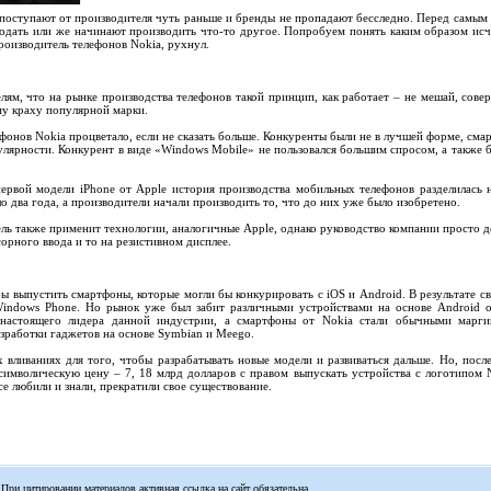
поступают от производителя чуть раньше и бренды не пропадают бесследно. Перед самым
родать или же начинают производить что-то другое. Попробуем понять каким образом ис
роизводитель телефонов Nokia, рухнул.
лям, что на рынке производства телефонов такой принцип, как работает – не мешай, сове
му краху популярной марки.
онов Nokia процветало, если не сказать больше. Конкуренты были не в лучшей форме, сма
лярности. Конкурент в виде «Windows Mobile» не пользовался большим спросом, а также б
первой модели iPhone от Apple история производства мобильных телефонов разделилась 
о два года, а производители начали производить то, что до них уже было изобретено.
ль также применит технологии, аналогичные Apple, однако руководство компании просто д
орного ввода и то на резистивном дисплее.
обы выпустить смартфоны, которые могли бы конкурировать с iOS и Android. В результате св
indows Phone. Но рынок уже был забит различными устройствами на основе Android 
в настоящего лидера данной индустрии, а смартфоны от Nokia стали обычными марг
азработки гаджетов на основе Symbian и Meego.
 вливаниях для того, чтобы разрабатывать новые модели и развиваться дальше. Но, после
 символическую цену – 7, 18 млрд долларов с правом выпускать устройства с логотипом 
все любили и знали, прекратили свое существование.
 При цитировании материалов активная ссылка на сайт обязательна