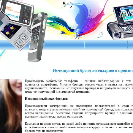
Исчезнувший бренд легендарного произв
Производить мобильные телефоны – занятие неблагодарное с тех 
появились смартфоны. Многие бренды совсем ушли с рынка или изме
неузнаваемости. Вспомним исчезнувшие бренды и попробуем вникнуть 
когда-то популярной и знаменитой компании.
Неожиданный крах брендов
Производители электроники не посвящают пользователей в свои п
поэтому, когда с рынка исчезает какой-то популярный бренд, для пользова
всегда неожиданно. Внезапное падение популярного бренда с длинной
выглядит практически всегда одинаково.
Компания-производитель по какой-либо причине останавливает конвейер и
полюбившиеся многим мобильные телефоны вдруг исчезают с полок ма
больше там не появляются.