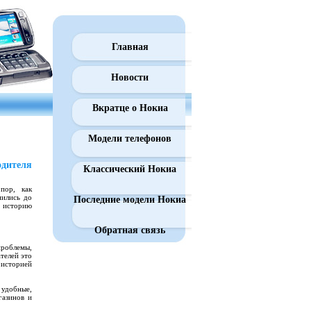
Главная
Новости
Вкратце о Нокиа
Модели телефонов
одителя
Классический Нокиа
пор, как
нились до
Последние модели Нокиа
в историю
Обратная связь
роблемы,
телей это
 историей
 удобные,
газинов и