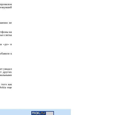
 провалом
чезнувший
ршенно не
ртфоны на
ыл слегка
на «до» и
обавило к
ет увидел
от других
инальными
 того как
Nokia еще