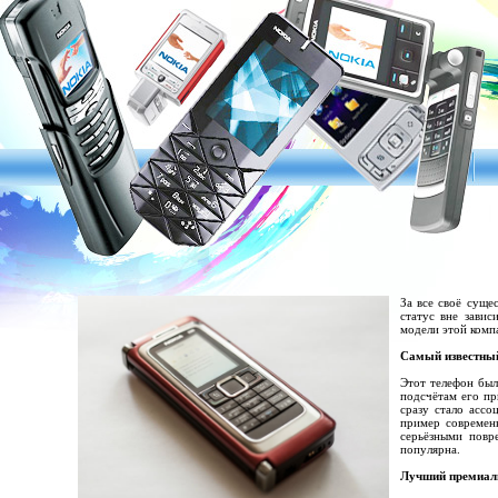
За все своё сущ
статус вне зави
модели этой комп
Самый известный
Этот телефон был
подсчётам его пр
сразу стало ассо
пример современн
серьёзными повр
популярна.
Лучший премиаль