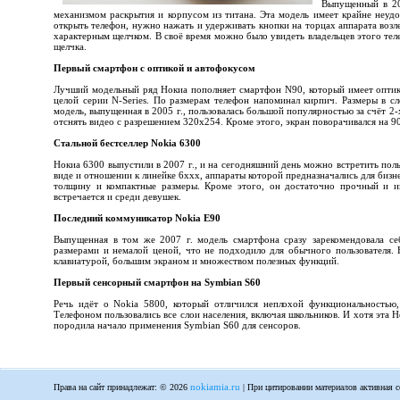
Выпущенный в 20
механизмом раскрытия и корпусом из титана. Эта модель имеет крайне неудо
открыть телефон, нужно нажать и удерживать кнопки на торцах аппарата возл
характерным щелчком. В своё время можно было увидеть владельцев этого тел
щелчка.
Первый смартфон с оптикой и автофокусом
Лучший модельный ряд Нокиа пополняет смартфон N90, который имеет оптику
целой серии N-Series. По размерам телефон напоминал кирпич. Размеры в с
модель, выпущенная в 2005 г., пользовалась большой популярностью за счёт 
отснять видео с разрешением 320х254. Кроме этого, экран поворачивался на 9
Стальной бестселлер Nokia 6300
Нокиа 6300 выпустили в 2007 г., и на сегодняшний день можно встретить поль
виде и отношении к линейке 6ххх, аппараты которой предназначались для биз
толщину и компактные размеры. Кроме этого, он достаточно прочный и и
встречается и среди девушек.
Последний коммуникатор Nokia E90
Выпущенная в том же 2007 г. модель смартфона сразу зарекомендовала се
размерами и немалой ценой, что не подходило для обычного пользователя.
клавиатурой, большим экраном и множеством полезных функций.
Первый сенсорный смартфон на Symbian S60
Речь идёт о Nokia 5800, который отличился неплохой функциональностью,
Телефоном пользовались все слои населения, включая школьников. И хотя эта 
породила начало применения Symbian S60 для сенсоров.
nokiamia.ru
Права на сайт принадлежат: © 2026
| При цитировании материалов активная с